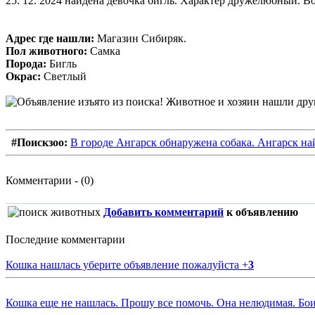
25. 12. 2024 найдена девочка бигль. Характер дружелюбный. Во
Адрес где нашли:
Магазин Сибиряк.
Пол животного:
Самка
Порода:
Бигль
Окрас:
Светлый
#Поискзоо:
В городе Ангарск обнаружена собака. Ангарск най
Комментарии - (0)
Добавить комментарий
к объявлению
Последние комментарии
Кошка нашлась уберите объявление пожалуйста
+
3
Кошка еще не нашлась. Прошу все помочь. Она нелюдимая. Бои