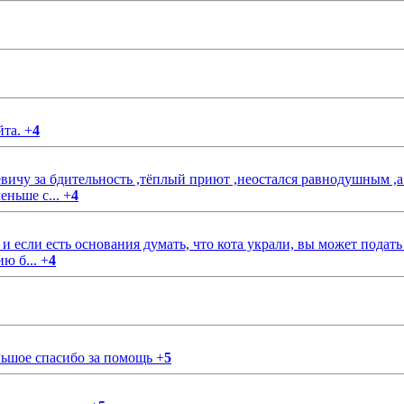
йта.
+
4
чу за бдительность ,тёплый приют ,неостался равнодушным ,а
еньше с...
+
4
если есть основания думать, что кота украли, вы может подать
ию б...
+
4
ольшое спасибо за помощь
+
5