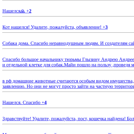
Нашелся🙏
+
2
Кот нашелся! Удалите, пожалуйста, объявление!
+
3
Собака дома. Спасибо неравнодушным людям. И создателям са
Спасибо большое начальнику тюрьмы Глызину Андрею Андрееви
и отдельной клетке для собак.Майи пошло на пользу ,проведя м
в рф домашние животные считаются особым видом имущества, и 
заявлению. Но они не могут просто зайти на частную территор
Нашелся. Спасибо
+
4
Здравствуйте! Удалите, пожалуйста, пост, кошечка найдена! Б