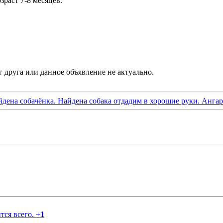
зраст 7-8 месяцев.
дена собачёнка. Найдена собака отдадим в хорошие руки. Ангар
тся всего.
+
1