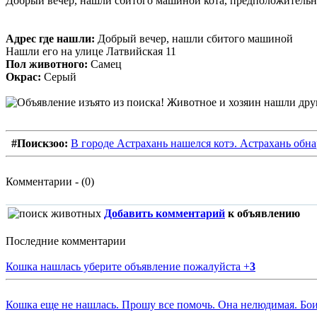
Добрый вечер, нашли сбитого машиной кота, предположительно 
Адрес где нашли:
Добрый вечер, нашли сбитого машиной
Нашли его на улице Латвийская 11
Пол животного:
Самец
Окрас:
Серый
#Поискзоо:
В городе Астрахань нашелся котэ. Астрахань обн
Комментарии - (0)
Добавить комментарий
к объявлению
Последние комментарии
Кошка нашлась уберите объявление пожалуйста
+
3
Кошка еще не нашлась. Прошу все помочь. Она нелюдимая. Бои