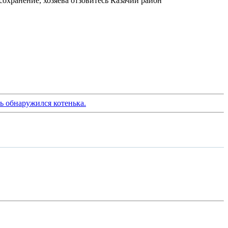
охранение, хозяева отзовитесь Казачий район
ь обнаружился котенька.