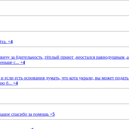
йта.
+
4
чу за бдительность ,тёплый приют ,неостался равнодушным ,а
еньше с...
+
4
если есть основания думать, что кота украли, вы может подать
ию б...
+
4
ольшое спасибо за помощь
+
5