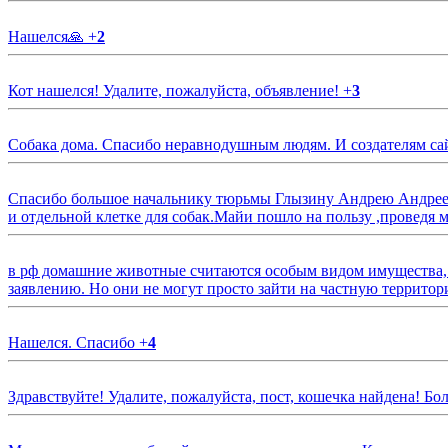
Нашелся🙏
+
2
Кот нашелся! Удалите, пожалуйста, объявление!
+
3
Собака дома. Спасибо неравнодушным людям. И создателям са
Спасибо большое начальнику тюрьмы Глызину Андрею Андрееви
и отдельной клетке для собак.Майи пошло на пользу ,проведя м
в рф домашние животные считаются особым видом имущества, и 
заявлению. Но они не могут просто зайти на частную территор
Нашелся. Спасибо
+
4
Здравствуйте! Удалите, пожалуйста, пост, кошечка найдена! Б