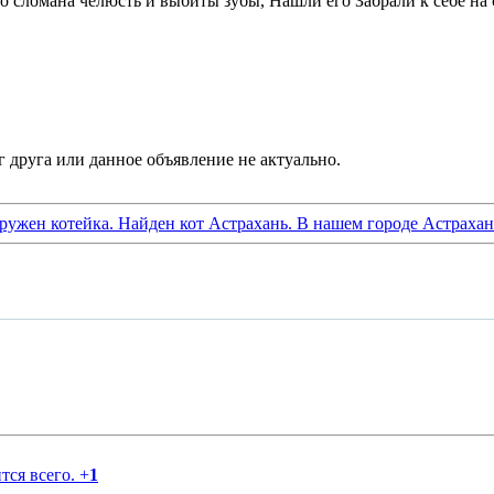
сломана челюсть и выбиты зубы, Нашли его Забрали к себе на с
аружен котейка. Найден кот Астрахань. В нашем городе Астрахан
тся всего.
+
1