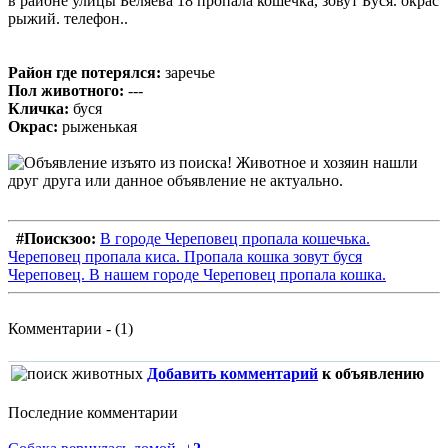
в районе улицы Беляева 18 пропала кошечка, зовут Буся. окрас
рыжий. телефон..
Район где потерялся:
заречье
Пол животного:
---
Кличка:
буся
Окрас:
рыженькая
#Поискзоо:
В городе Череповец пропала кошечька.
Череповец пропала киса. Пропала кошка зовут буся
Череповец. В нашем городе Череповец пропала кошка.
Комментарии - (1)
Добавить комментарий
к объявлению
Последние комментарии