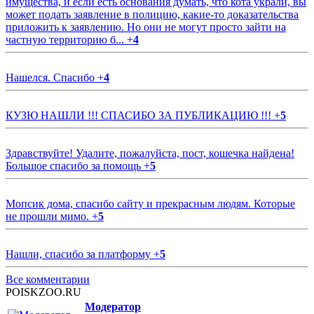
имущества, и если есть основания думать, что кота украли, вы
может подать заявление в полицию, какие-то доказательства
приложить к заявлению. Но они не могут просто зайти на
частную территорию б...
+
4
Нашелся. Спасибо
+
4
КУЗЮ НАШЛИ !!! СПАСИБО ЗА ПУБЛИКАЦИЮ !!!
+
5
Здравствуйте! Удалите, пожалуйста, пост, кошечка найдена!
Большое спасибо за помощь
+
5
Мопсик дома, спасибо сайту и прекрасным людям. Которые
не прошли мимо.
+
5
Нашли, спасибо за платформу
+
5
Все комментарии
POISKZOO.RU
Модератор