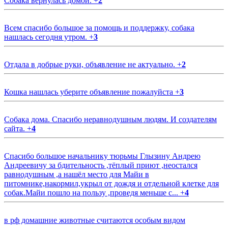
Собака вернулась домой.
+
2
Всем спасибо большое за помощь и поддержку, собака
нашлась сегодня утром.
+
3
Отдала в добрые руки, объявление не актуально.
+
2
Кошка нашлась уберите объявление пожалуйста
+
3
Собака дома. Спасибо неравнодушным людям. И создателям
сайта.
+
4
Спасибо большое начальнику тюрьмы Глызину Андрею
Андреевичу за бдительность ,тёплый приют ,неостался
равнодушным ,а нашёл место для Майи в
питомнике,накормил,укрыл от дождя и отдельной клетке для
собак.Майи пошло на пользу ,проведя меньше с...
+
4
в рф домашние животные считаются особым видом