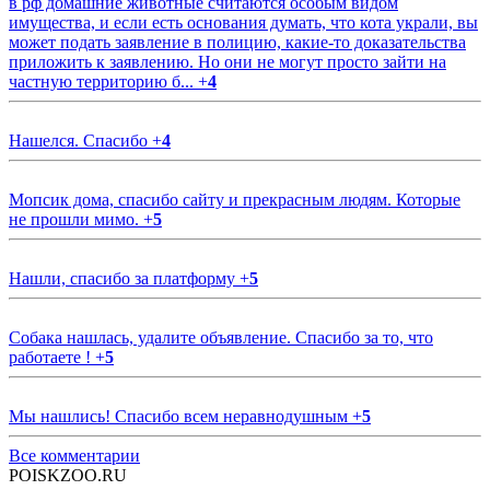
в рф домашние животные считаются особым видом
имущества, и если есть основания думать, что кота украли, вы
может подать заявление в полицию, какие-то доказательства
приложить к заявлению. Но они не могут просто зайти на
частную территорию б...
+
4
Нашелся. Спасибо
+
4
Мопсик дома, спасибо сайту и прекрасным людям. Которые
не прошли мимо.
+
5
Нашли, спасибо за платформу
+
5
Собака нашлась, удалите объявление. Спасибо за то, что
работаете !
+
5
Мы нашлись! Спасибо всем неравнодушным
+
5
Все комментарии
POISKZOO.RU