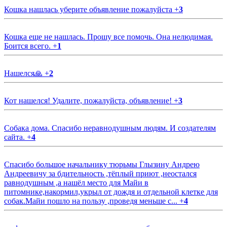
Кошка нашлась уберите объявление пожалуйста
+
3
Кошка еще не нашлась. Прошу все помочь. Она нелюдимая.
Боится всего.
+
1
Нашелся🙏
+
2
Кот нашелся! Удалите, пожалуйста, объявление!
+
3
Собака дома. Спасибо неравнодушным людям. И создателям
сайта.
+
4
Спасибо большое начальнику тюрьмы Глызину Андрею
Андреевичу за бдительность ,тёплый приют ,неостался
равнодушным ,а нашёл место для Майи в
питомнике,накормил,укрыл от дождя и отдельной клетке для
собак.Майи пошло на пользу ,проведя меньше с...
+
4