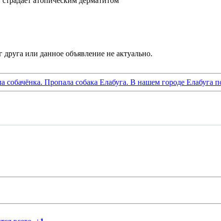
т, страдает атопическим дерматитом
ла собачёнка. Пропала собака Елабуга. В нашем городе Елабуга п