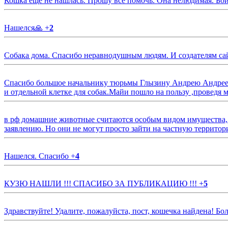
Кошка еще не нашлась. Прошу все помочь. Она нелюдимая. Бои
Нашелся🙏
+
2
Собака дома. Спасибо неравнодушным людям. И создателям са
Спасибо большое начальнику тюрьмы Глызину Андрею Андрееви
и отдельной клетке для собак.Майи пошло на пользу ,проведя м
в рф домашние животные считаются особым видом имущества, и 
заявлению. Но они не могут просто зайти на частную территор
Нашелся. Спасибо
+
4
КУЗЮ НАШЛИ !!! СПАСИБО ЗА ПУБЛИКАЦИЮ !!!
+
5
Здравствуйте! Удалите, пожалуйста, пост, кошечка найдена! Б