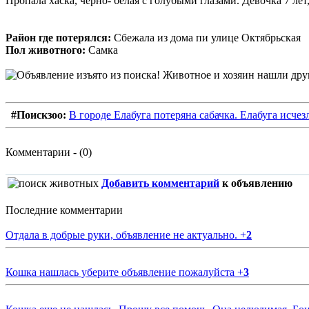
Пропала хаска, черно- белая с голубыми глазами. Девочка 7 ле
Район где потерялся:
Сбежала из дома пи улице Октябрьская
Пол животного:
Самка
#Поискзоо:
В городе Елабуга потеряна сабачка. Елабуга исчез
Комментарии - (0)
Добавить комментарий
к объявлению
Последние комментарии
Отдала в добрые руки, объявление не актуально.
+
2
Кошка нашлась уберите объявление пожалуйста
+
3