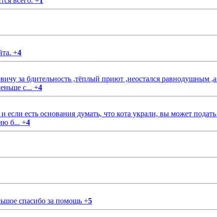
тся всего.
+
1
йта.
+
4
чу за бдительность ,тёплый приют ,неостался равнодушным ,а
еньше с...
+
4
если есть основания думать, что кота украли, вы может подать
ию б...
+
4
ольшое спасибо за помощь
+
5