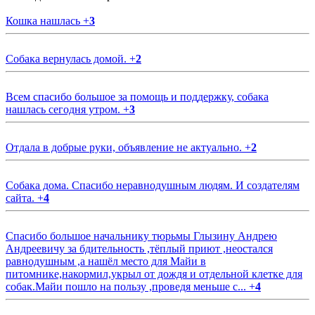
Кошка нашлась
+
3
Собака вернулась домой.
+
2
Всем спасибо большое за помощь и поддержку, собака
нашлась сегодня утром.
+
3
Отдала в добрые руки, объявление не актуально.
+
2
Собака дома. Спасибо неравнодушным людям. И создателям
сайта.
+
4
Спасибо большое начальнику тюрьмы Глызину Андрею
Андреевичу за бдительность ,тёплый приют ,неостался
равнодушным ,а нашёл место для Майи в
питомнике,накормил,укрыл от дождя и отдельной клетке для
собак.Майи пошло на пользу ,проведя меньше с...
+
4