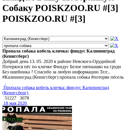
Собаку POISKZOO.RU #[3]
POISKZOO.RU #[3]
Пропала собака кобель кличка: финдус Калининград
(Кенигсберг)
Добрый день 13. 05. 2020 в районе Невского-Орудийной
Потерялся пёс по кличке Финдус Белое пятнышко на груди
Без ошейника ? Спасибо за любую информацию Тел:..
#Калининград (Кенигсберг) пропала собака #потерян пёсель
Пропала собака кобель кличка: финдус Калининград
(Кенигсберг)
51227
3078
18 мая 2020