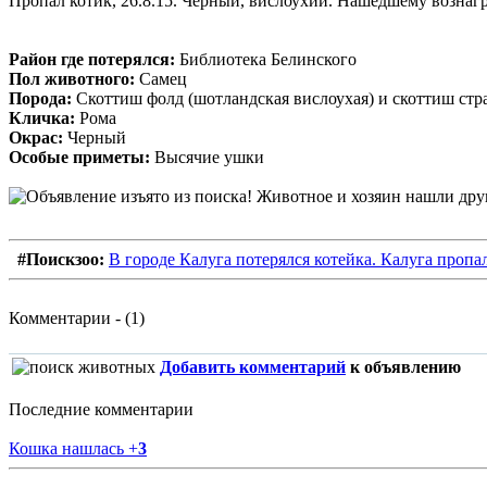
Пропал котик, 26.8.15. Черный, вислоухий. Нашедшему вознагр
Район где потерялся:
Библиотека Белинского
Пол животного:
Самец
Порода:
Скоттиш фолд (шотландская вислоухая) и скоттиш стр
Кличка:
Рома
Окрас:
Черный
Особые приметы:
Высячие ушки
#Поискзоо:
В городе Калуга потерялся котейка. Калуга пропа
Комментарии - (1)
Добавить комментарий
к объявлению
Последние комментарии
Кошка нашлась
+
3