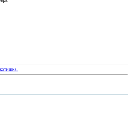
ера.
 котишка.