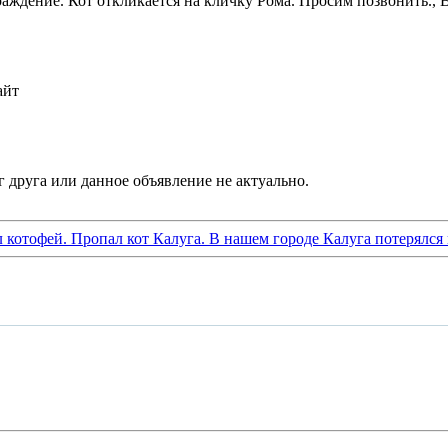
аждение. Кот откликается на кличку Рома. Просим позвонить., В
айт
л котофей. Пропал кот Калуга. В нашем городе Калуга потерялся