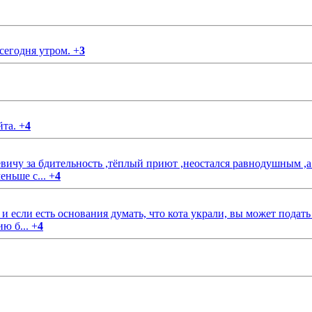
 сегодня утром.
+
3
йта.
+
4
чу за бдительность ,тёплый приют ,неостался равнодушным ,а
еньше с...
+
4
если есть основания думать, что кота украли, вы может подать
ию б...
+
4