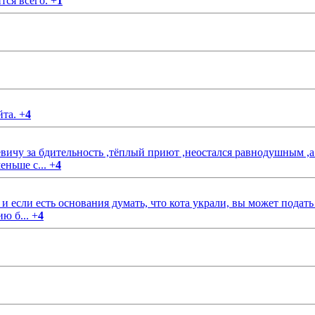
тся всего.
+
1
йта.
+
4
чу за бдительность ,тёплый приют ,неостался равнодушным ,а
еньше с...
+
4
если есть основания думать, что кота украли, вы может подать
ию б...
+
4