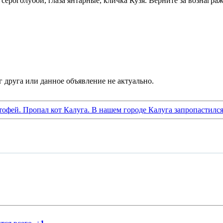
сероголубой, глаза янтарные, кличка Кузя. Верните за вознагра
отофей. Пропал кот Калуга. В нашем городе Калуга запропастился