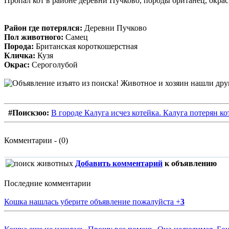
Пропал кот в районе деревни Пучково, породы британец, окрас 
Район где потерялся:
Деревни Пучково
Пол животного:
Самец
Порода:
Британская короткошерстная
Кличка:
Кузя
Окрас:
Сероголубой
#Поискзоо:
В городе Калуга исчез котейка. Калуга потерян к
Комментарии - (0)
Добавить комментарий
к объявлению
Последние комментарии
Кошка нашлась уберите объявление пожалуйста
+
3