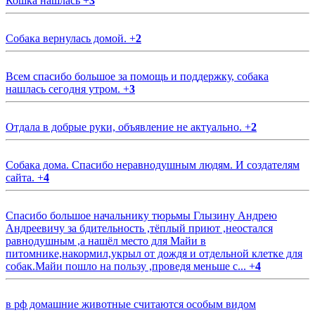
Кошка нашлась
+
3
Собака вернулась домой.
+
2
Всем спасибо большое за помощь и поддержку, собака
нашлась сегодня утром.
+
3
Отдала в добрые руки, объявление не актуально.
+
2
Собака дома. Спасибо неравнодушным людям. И создателям
сайта.
+
4
Спасибо большое начальнику тюрьмы Глызину Андрею
Андреевичу за бдительность ,тёплый приют ,неостался
равнодушным ,а нашёл место для Майи в
питомнике,накормил,укрыл от дождя и отдельной клетке для
собак.Майи пошло на пользу ,проведя меньше с...
+
4
в рф домашние животные считаются особым видом