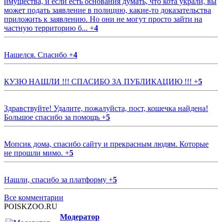
имущества, и если есть основания думать, что кота украли, вы
может подать заявление в полицию, какие-то доказательства
приложить к заявлению. Но они не могут просто зайти на
частную территорию б...
+
4
Нашелся. Спасибо
+
4
КУЗЮ НАШЛИ !!! СПАСИБО ЗА ПУБЛИКАЦИЮ !!!
+
5
Здравствуйте! Удалите, пожалуйста, пост, кошечка найдена!
Большое спасибо за помощь
+
5
Мопсик дома, спасибо сайту и прекрасным людям. Которые
не прошли мимо.
+
5
Нашли, спасибо за платформу
+
5
Все комментарии
POISKZOO.RU
Модератор