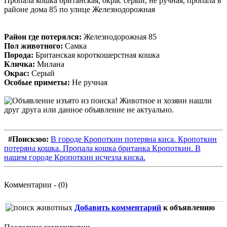
Пропала кошка британская, окрас серый, не ручная, пропала в
районе дома 85 по улице Железнодорожная
Район где потерялся:
Железнодорожная 85
Пол животного:
Самка
Порода:
Британская короткошерстная кошка
Кличка:
Милана
Окрас:
Серый
Особые приметы:
Не ручная
#Поискзоо:
В городе Кропоткин потеряна киса. Кропоткин
потеряна кошка. Пропала кошка британка Кропоткин. В
нашем городе Кропоткин исчезла киска.
Комментарии - (0)
Добавить комментарий
к объявлению