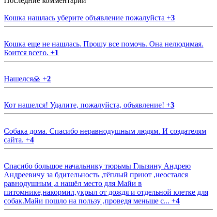
Последние комментарии
Кошка нашлась уберите объявление пожалуйста
+
3
Кошка еще не нашлась. Прошу все помочь. Она нелюдимая.
Боится всего.
+
1
Нашелся🙏
+
2
Кот нашелся! Удалите, пожалуйста, объявление!
+
3
Собака дома. Спасибо неравнодушным людям. И создателям
сайта.
+
4
Спасибо большое начальнику тюрьмы Глызину Андрею
Андреевичу за бдительность ,тёплый приют ,неостался
равнодушным ,а нашёл место для Майи в
питомнике,накормил,укрыл от дождя и отдельной клетке для
собак.Майи пошло на пользу ,проведя меньше с...
+
4