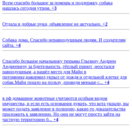
Всем спасибо большое за помощь и поддержку, собака
нашлась сегодня утром.
+
3
Отдала в добрые руки, объявление не актуально.
+
2
Собака дома. Спасибо неравнодушным людям. И создателям
сайта.
+
4
Спасибо большое начальнику тюрьмы Глызину Андрею
Андреевичу за бдительность ,тёплый приют ,неостался
равнодушным ,а нашёл место для Майи в
питомнике,накормил,укрыл от дождя и отдельной клетке для
собак.Майи пошло на пользу ,проведя меньше с...
+
4
в рф домашние животные считаются особым видом
имущества, и если есть основания думать, что кота украли, вы
может подать заявление в полицию, какие-то доказательства
приложить к заявлению. Но они не могут просто зайти на
частную территорию б...
+
4