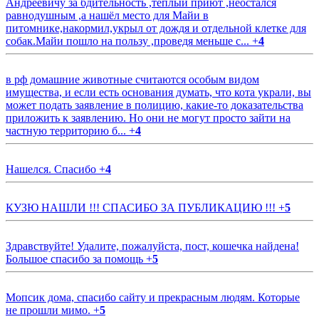
Андреевичу за бдительность ,тёплый приют ,неостался
равнодушным ,а нашёл место для Майи в
питомнике,накормил,укрыл от дождя и отдельной клетке для
собак.Майи пошло на пользу ,проведя меньше с...
+
4
в рф домашние животные считаются особым видом
имущества, и если есть основания думать, что кота украли, вы
может подать заявление в полицию, какие-то доказательства
приложить к заявлению. Но они не могут просто зайти на
частную территорию б...
+
4
Нашелся. Спасибо
+
4
КУЗЮ НАШЛИ !!! СПАСИБО ЗА ПУБЛИКАЦИЮ !!!
+
5
Здравствуйте! Удалите, пожалуйста, пост, кошечка найдена!
Большое спасибо за помощь
+
5
Мопсик дома, спасибо сайту и прекрасным людям. Которые
не прошли мимо.
+
5