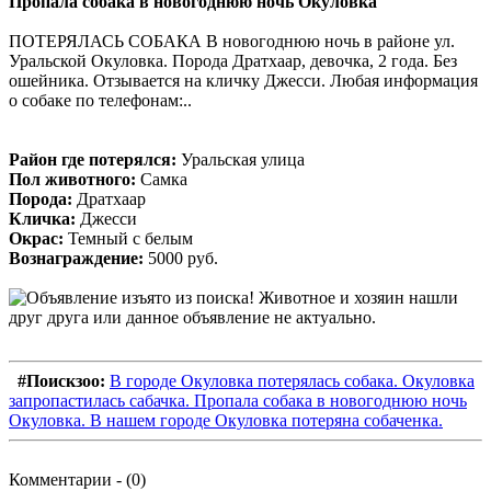
Пропала собака в новогоднюю ночь Окуловка
ПОТЕРЯЛАСЬ СОБАКА В новогоднюю ночь в районе ул.
Уральской Окуловка. Порода Дратхаар, девочка, 2 года. Без
ошейника. Отзывается на кличку Джесси. Любая информация
о собаке по телефонам:..
Район где потерялся:
Уральская улица
Пол животного:
Самка
Порода:
Дратхаар
Кличка:
Джесси
Окрас:
Темный с белым
Вознаграждение:
5000 руб.
#Поискзоо:
В городе Окуловка потерялась собака. Окуловка
запропастилась сабачка. Пропала собака в новогоднюю ночь
Окуловка. В нашем городе Окуловка потеряна собаченка.
Комментарии - (0)