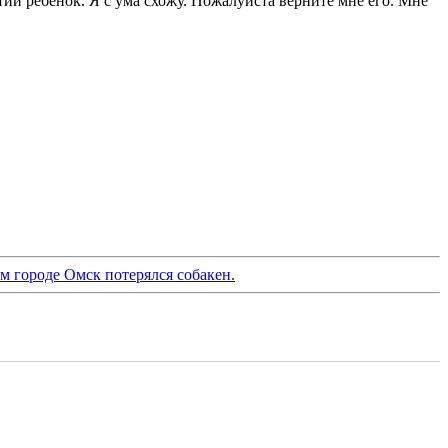
ий ребёнок. Я с ума схожу. Пожалуйста верните мне его. Мне
м городе Омск потерялся собакен.