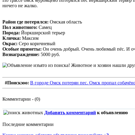
По трассе омск муромцево потерялся пёс йеркширский терьер п
ничего не жалко.
Район где потерялся:
Омская область
Пол животного:
Самец
Порода:
Йоркширский терьер
Кличка:
Максим
Окрас:
Серо коричневый
Особые приметы:
Он очень добрый. Очень любимый пёс. И о
Вознаграждение:
5000 руб.
#Поискзоо:
В городе Омск потерян пес. Омск пропал собачён
Комментарии - (0)
Добавить комментарий
к объявлению
Последние комментарии