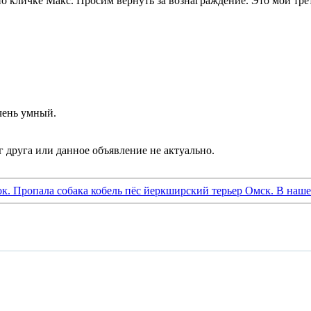
о кличке Макс. Просим вернуть за вознаграждение. Это мой трет
чень умный.
ок. Пропала собака кобель пёс йеркширский терьер Омск. В наше