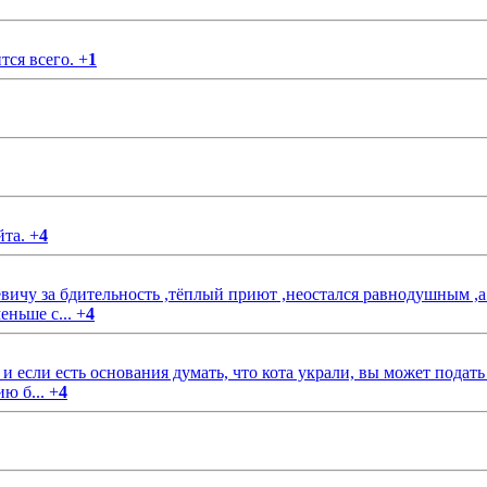
тся всего.
+
1
йта.
+
4
чу за бдительность ,тёплый приют ,неостался равнодушным ,а
еньше с...
+
4
если есть основания думать, что кота украли, вы может подать
ию б...
+
4