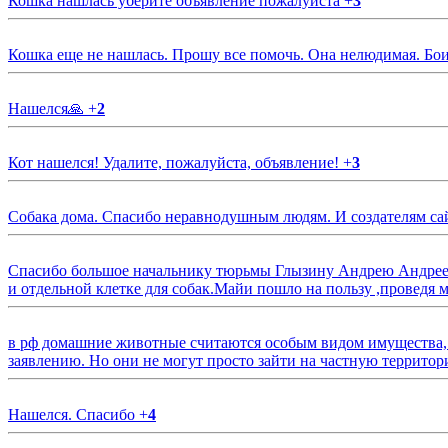
Кошка нашлась уберите объявление пожалуйста
+
3
Кошка еще не нашлась. Прошу все помочь. Она нелюдимая. Бои
Нашелся🙏
+
2
Кот нашелся! Удалите, пожалуйста, объявление!
+
3
Собака дома. Спасибо неравнодушным людям. И создателям са
Спасибо большое начальнику тюрьмы Глызину Андрею Андрееви
и отдельной клетке для собак.Майи пошло на пользу ,проведя м
в рф домашние животные считаются особым видом имущества, и 
заявлению. Но они не могут просто зайти на частную территор
Нашелся. Спасибо
+
4