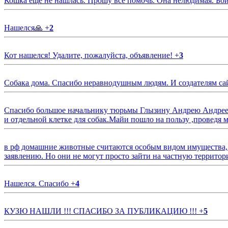
Кошка еще не нашлась. Прошу все помочь. Она нелюдимая. Бои
Нашелся🙏
+
2
Кот нашелся! Удалите, пожалуйста, объявление!
+
3
Собака дома. Спасибо неравнодушным людям. И создателям са
Спасибо большое начальнику тюрьмы Глызину Андрею Андрееви
и отдельной клетке для собак.Майи пошло на пользу ,проведя м
в рф домашние животные считаются особым видом имущества, и 
заявлению. Но они не могут просто зайти на частную территор
Нашелся. Спасибо
+
4
КУЗЮ НАШЛИ !!! СПАСИБО ЗА ПУБЛИКАЦИЮ !!!
+
5