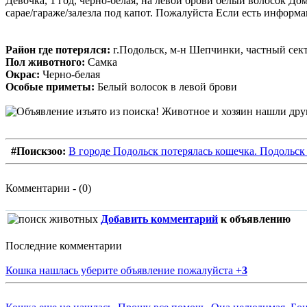
Девочка, 1 год, черно-белая, на левой брови белый волосок До
сарае/гараже/залезла под капот. Пожалуйста Если есть информа
Район где потерялся:
г.Подольск, м-н Шепчинки, частный сект
Пол животного:
Самка
Окрас:
Черно-белая
Особые приметы:
Белый волосок в левой брови
#Поискзоо:
В городе Подольск потерялась кошечка. Подольск
Комментарии - (0)
Добавить комментарий
к объявлению
Последние комментарии
Кошка нашлась уберите объявление пожалуйста
+
3