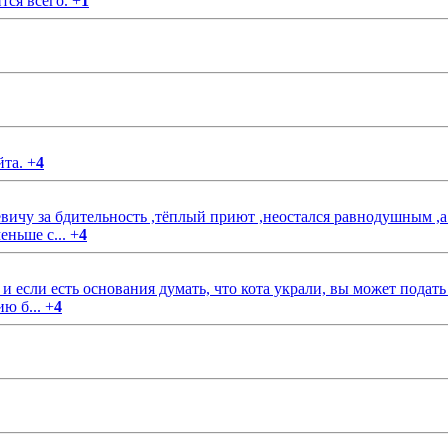
тся всего.
+
1
йта.
+
4
чу за бдительность ,тёплый приют ,неостался равнодушным ,а
еньше с...
+
4
если есть основания думать, что кота украли, вы может подать
ию б...
+
4