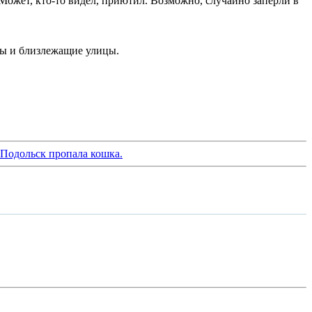
 Может, кто-то видел, приютил. Возможно, случайно заперли в
ды и близлежащие улицы.
 Подольск пропала кошка.