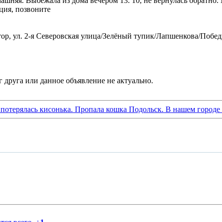
машняя. Выбежала из дома вечером 13. 10, не вернулась обратно.
ция, позвоните
ор, ул. 2-я Северовская улица/Зелёный тупик/Лапшенкова/Побе
 потерялась кисонька. Пропала кошка Подольск. В нашем городе