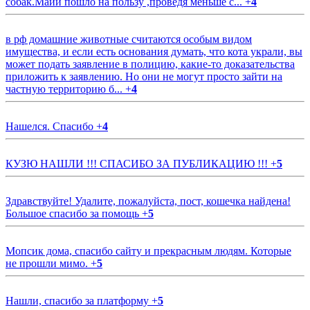
собак.Майи пошло на пользу ,проведя меньше с...
+
4
в рф домашние животные считаются особым видом
имущества, и если есть основания думать, что кота украли, вы
может подать заявление в полицию, какие-то доказательства
приложить к заявлению. Но они не могут просто зайти на
частную территорию б...
+
4
Нашелся. Спасибо
+
4
КУЗЮ НАШЛИ !!! СПАСИБО ЗА ПУБЛИКАЦИЮ !!!
+
5
Здравствуйте! Удалите, пожалуйста, пост, кошечка найдена!
Большое спасибо за помощь
+
5
Мопсик дома, спасибо сайту и прекрасным людям. Которые
не прошли мимо.
+
5
Нашли, спасибо за платформу
+
5