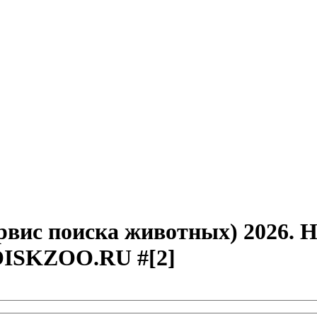
рвис поиска животных) 2026.
OISKZOO.RU #[2]