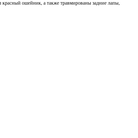
ыл красный ошейник, а также травмированы задние лапы,