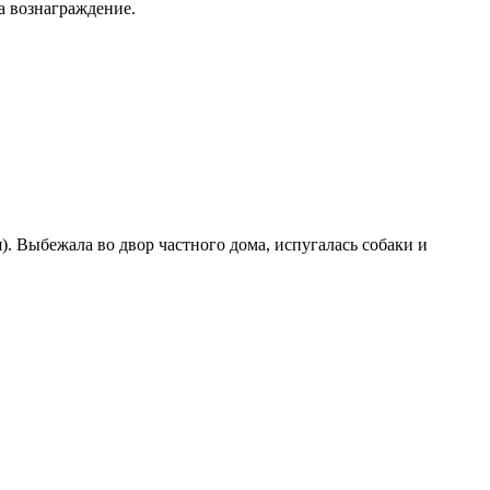
а вознаграждение.
). Выбежала во двор частного дома, испугалась собаки и