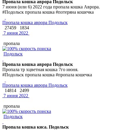
Пропала кошка аврора Подольск
7 июня (или 6) 2022 года пропала кошка Аврора.
#Подольск пропала кошка #потеряна кошечка
Пропала кошка аврора Подольск
27459
1834
7 июня 2022
пропала
Подольск
Пропала кошка аврора Подольск
Пропала тр хцветная кошка 7го июня.
#Подольск пропала кошка #пропала кошечка
Пропала кошка аврора Подольск
14814
2499
7 июня 2022
пропала
Подольск
Пропала кошка киса. Подольск