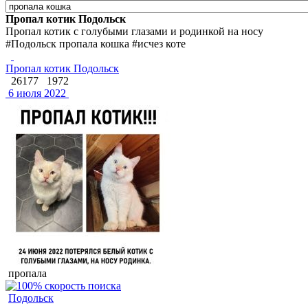
Пропал котик Подольск
Пропал котик с голубыми глазами и родинкой на носу
#Подольск пропала кошка #исчез коте
Пропал котик Подольск
26177
1972
6 июля 2022
пропала
Подольск