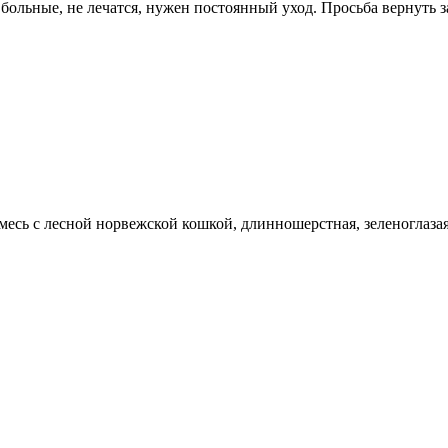
ольные, не лечатся, нужен постоянный уход. Просьба вернуть з
месь с лесной норвежской кошкой, длинношерстная, зеленоглазая