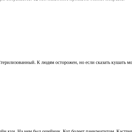
терилизованный. К людям осторожен, но если сказать кушать мо
йн кун. На нем был ошейник. Кот болеет панкреатитом. Кастриро