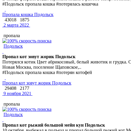
#Подольск пропала кошка #потерялась кошечка
Пропала кошка Подольск
43018
1875
2 марта 2022
пропала
Подольск
Пропал кот зовут жорик Подольск
Потерялся котик Цвет абрикосовый, белый животик и грудка. С
Новая Москва, поселение Щаповское,..
#Подольск пропала кошка #потерян котофей
Пропал кот зовут жорик Подольск
29408
2177
9 ноября 2021
пропала
Подольск
Пропал кот рыжий большой мейн кун Подольск
10 октября, выбежал в подъезд и пропал большой рыжий кот Ме