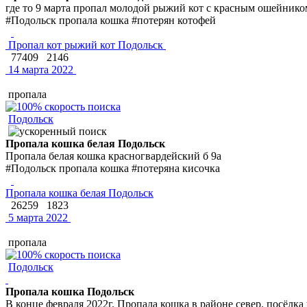
где то 9 марта пропал молодой рыжий кот с красным ошейнико
#Подольск пропала кошка #потерян котофей
Пропал кот рыжий кот Подольск
77409
2146
14 марта 2022
пропала
Подольск
Пропала кошка белая Подольск
Пропала белая кошка красногвардейский б 9а
#Подольск пропала кошка #потеряна кисочка
Пропала кошка белая Подольск
26259
1823
5 марта 2022
пропала
Подольск
Пропала кошка Подольск
В конце февраля 2022г. Пропала кошка в районе север. посёлка 