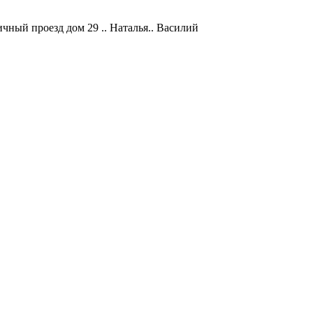
чный проезд дом 29 .. Наталья.. Василий