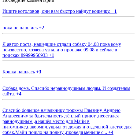
Последние комментарии
Ищите котоловов, они вам быстро найдут кошечку.
+
1
пока не нашлись
+
2
Я автор поста, нашедшие отдали собаку 04.08 пока кому
неизвестно, хозяева узнали о пропаже 09.08 и сейчас в
поисках 89999956933
+
1
Кошка нашлась
+
3
Собака дома. Спасибо неравнодушным людям. И создателям
сайта.
+
4
Спасибо большое начальнику тюрьмы Глызину Андрею
Андреевичу за бдительность ,тёплый приют ,неостался
равнодушным ,а нашёл место для Майи в
питомнике,накормил,укрыл от дождя и отдельной клетке для
собак.Майи пошло на пользу ,проведя меньше с...
+
4