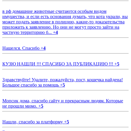
в рф домашние животные считаются особым видом
имущества, и если есть основания думать, что кота украли, вы
может подать заявление в полицию, какие-то доказательства
приложить к заявлению. Но они не могут просто зайти на
частную территорию б...
+
4
Нашелся. Спасибо
+
4
КУЗЮ НАШЛИ !!! СПАСИБО ЗА ПУБЛИКАЦИЮ !!!
+
5
Здравствуйте! Удалите, пожалуйста, пост, кошечка найдена!
Большое спасибо за помощь
+
5
Мопсик дома, спасибо сайту и прекрасным людям. Которые
не прошли мимо.
+
5
Нашли, спасибо за платформу
+
5