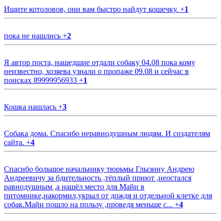
Ищите котоловов, они вам быстро найдут кошечку.
+
1
пока не нашлись
+
2
Я автор поста, нашедшие отдали собаку 04.08 пока кому
неизвестно, хозяева узнали о пропаже 09.08 и сейчас в
поисках 89999956933
+
1
Кошка нашлась
+
3
Собака дома. Спасибо неравнодушным людям. И создателям
сайта.
+
4
Спасибо большое начальнику тюрьмы Глызину Андрею
Андреевичу за бдительность ,тёплый приют ,неостался
равнодушным ,а нашёл место для Майи в
питомнике,накормил,укрыл от дождя и отдельной клетке для
собак.Майи пошло на пользу ,проведя меньше с...
+
4