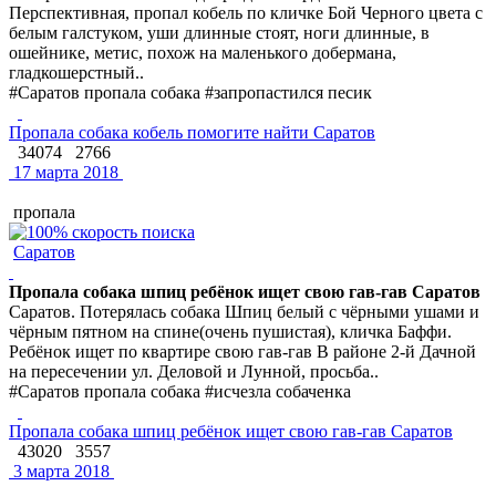
Перспективная, пропал кобель по кличке Бой Черного цвета с
белым галстуком, уши длинные стоят, ноги длинные, в
ошейнике, метис, похож на маленького добермана,
гладкошерстный..
#Саратов пропала собака #запропастился песик
Пропала собака кобель помогите найти Саратов
34074
2766
17 марта 2018
пропала
Саратов
Пропала собака шпиц ребёнок ищет свою гав-гав Саратов
Саратов. Потерялась собака Шпиц белый с чёрными ушами и
чёрным пятном на спине(очень пушистая), кличка Баффи.
Ребёнок ищет по квартире свою гав-гав В районе 2-й Дачной
на пересечении ул. Деловой и Лунной, просьба..
#Саратов пропала собака #исчезла собаченка
Пропала собака шпиц ребёнок ищет свою гав-гав Саратов
43020
3557
3 марта 2018