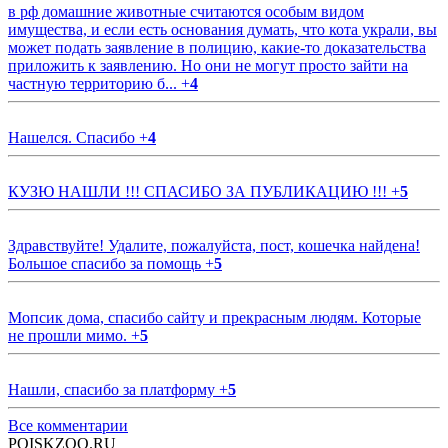
в рф домашние животные считаются особым видом
имущества, и если есть основания думать, что кота украли, вы
может подать заявление в полицию, какие-то доказательства
приложить к заявлению. Но они не могут просто зайти на
частную территорию б...
+
4
Нашелся. Спасибо
+
4
КУЗЮ НАШЛИ !!! СПАСИБО ЗА ПУБЛИКАЦИЮ !!!
+
5
Здравствуйте! Удалите, пожалуйста, пост, кошечка найдена!
Большое спасибо за помощь
+
5
Мопсик дома, спасибо сайту и прекрасным людям. Которые
не прошли мимо.
+
5
Нашли, спасибо за платформу
+
5
Все комментарии
POISKZOO.RU