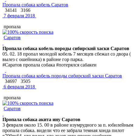
Пропала собака кобель Саратов
34141
3166
7 февраля 2018
пропала
Саратов
Пропала собака кобель породы сибирский хаски Саратов
05. 02. 18 пропал молодой кобель 7 месяцев сбежал со двора (
вылез с ошейника) в районе гор парка.
#Саратов пропала собака #потерялся сабакен
Пропала собака кобель породы сибирский хаски Саратов
34697
3505
6 февраля 2018
пропала
Саратов
Пропала собака акита ину Саратов
3 февраля около 15. 00 в районе изумрудного за п. юбилейным
пропала собака. видели что ее забрала темная хонда пилот
в700тк64. кто видел, кто знает авто прошу сообщить.