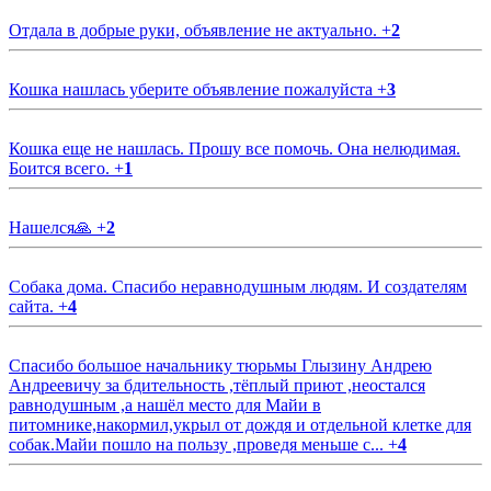
Отдала в добрые руки, объявление не актуально.
+
2
Кошка нашлась уберите объявление пожалуйста
+
3
Кошка еще не нашлась. Прошу все помочь. Она нелюдимая.
Боится всего.
+
1
Нашелся🙏
+
2
Собака дома. Спасибо неравнодушным людям. И создателям
сайта.
+
4
Спасибо большое начальнику тюрьмы Глызину Андрею
Андреевичу за бдительность ,тёплый приют ,неостался
равнодушным ,а нашёл место для Майи в
питомнике,накормил,укрыл от дождя и отдельной клетке для
собак.Майи пошло на пользу ,проведя меньше с...
+
4