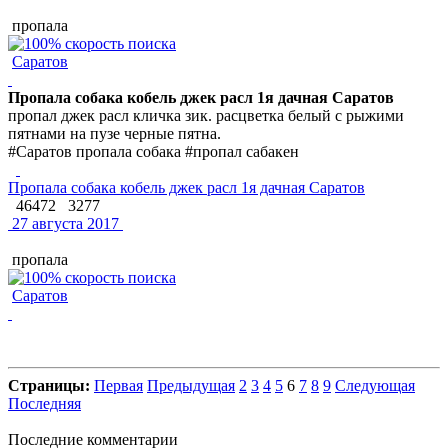
пропала
Саратов
Пропала собака кобель джек расл 1я дачная Саратов
пропал джек расл кличка зик. расцветка белый с рыжими
пятнами на пузе черные пятна.
#Саратов пропала собака #пропал сабакен
Пропала собака кобель джек расл 1я дачная Саратов
46472
3277
27 августа 2017
пропала
Саратов
Страницы:
Первая
Предыдущая
2
3
4
5
6
7
8
9
Следующая
Последняя
Последние комментарии