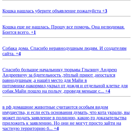
Кошка нашлась уберите объявление пожалуйста
+
3
Кошка еще не нашлась. Прошу все помочь. Она нелюдимая.
Боится всего.
+
1
Собака дома. Спасибо неравнодушным людям. И создателям
сайта.
+
4
Спасибо большое начальнику тюрьмы Глызину Андрею
Андреевичу за бдительность ,тёплый приют ,неостался
равнодушным ,а нашёл место для Майи в
питомнике,накормил,укрыл от дождя и отдельной клетке для
собак.Майи пошло на пользу ,проведя меньше с...
+
4
в рф домашние животные считаются особым видом
имущества, и если есть основания думать, что кота украли, вы
может подать заявление в полицию, какие-то доказательства
приложить к заявлению. Но они не могут просто зайти на
частную территорию б...
+
4