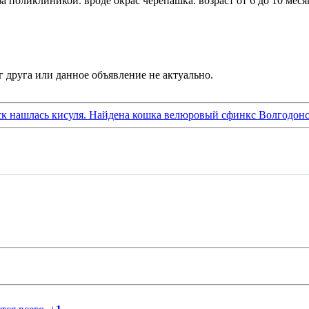
 поликлиникой. вроде окрас черепашка. возраст от 6 до 10 меся
ск нашлась кисуля. Найдена кошка велюровый сфинкс Волгодонс