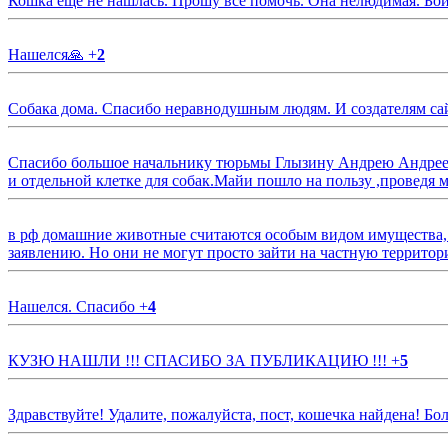
Кошка еще не нашлась. Прошу все помочь. Она нелюдимая. Бои
Нашелся🙏
+
2
Собака дома. Спасибо неравнодушным людям. И создателям са
Спасибо большое начальнику тюрьмы Глызину Андрею Андрееви
и отдельной клетке для собак.Майи пошло на пользу ,проведя м
в рф домашние животные считаются особым видом имущества, и 
заявлению. Но они не могут просто зайти на частную территор
Нашелся. Спасибо
+
4
КУЗЮ НАШЛИ !!! СПАСИБО ЗА ПУБЛИКАЦИЮ !!!
+
5
Здравствуйте! Удалите, пожалуйста, пост, кошечка найдена! Б