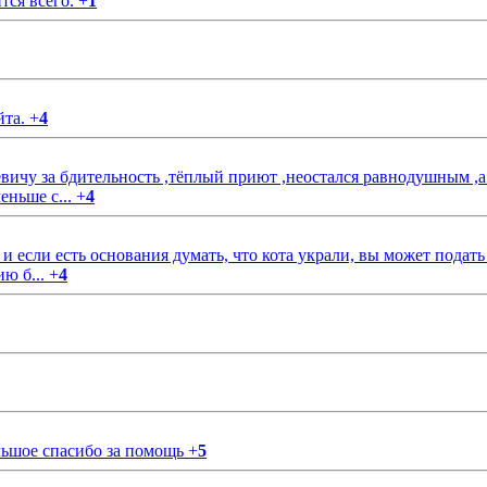
тся всего.
+
1
йта.
+
4
чу за бдительность ,тёплый приют ,неостался равнодушным ,а
еньше с...
+
4
если есть основания думать, что кота украли, вы может подать
ию б...
+
4
ольшое спасибо за помощь
+
5