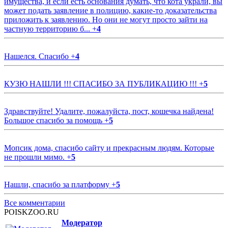
имущества, и если есть основания думать, что кота украли, вы
может подать заявление в полицию, какие-то доказательства
приложить к заявлению. Но они не могут просто зайти на
частную территорию б...
+
4
Нашелся. Спасибо
+
4
КУЗЮ НАШЛИ !!! СПАСИБО ЗА ПУБЛИКАЦИЮ !!!
+
5
Здравствуйте! Удалите, пожалуйста, пост, кошечка найдена!
Большое спасибо за помощь
+
5
Мопсик дома, спасибо сайту и прекрасным людям. Которые
не прошли мимо.
+
5
Нашли, спасибо за платформу
+
5
Все комментарии
POISKZOO.RU
Модератор