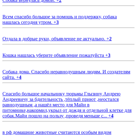
Собака вернулась домой.
+
2
Всем спасибо большое за помощь и поддержку, собака
нашлась сегодня утром.
+
3
Отдала в добрые руки, объявление не актуально.
+
2
Кошка нашлась уберите объявление пожалуйста
+
3
Собака дома. Спасибо неравнодушным людям. И создателям
сайта.
+
4
Спасибо большое начальнику тюрьмы Глызину Андрею
Андреевичу за бдительность ,тёплый приют ,неостался
равнодушным ,а нашёл место для Майи в
питомнике,накормил,укрыл от дождя и отдельной клетке для
собак.Майи пошло на пользу ,проведя меньше с...
+
4
в рф домашние животные считаются особым видом