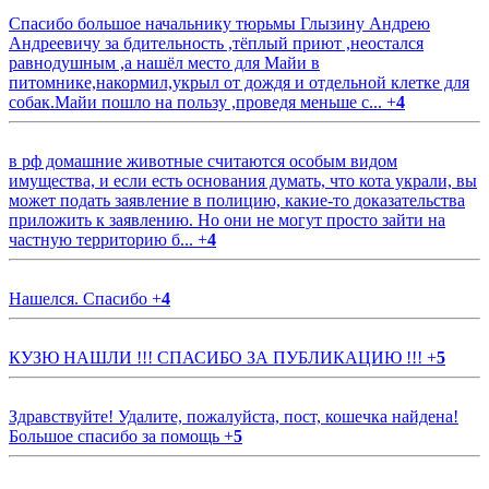
Спасибо большое начальнику тюрьмы Глызину Андрею
Андреевичу за бдительность ,тёплый приют ,неостался
равнодушным ,а нашёл место для Майи в
питомнике,накормил,укрыл от дождя и отдельной клетке для
собак.Майи пошло на пользу ,проведя меньше с...
+
4
в рф домашние животные считаются особым видом
имущества, и если есть основания думать, что кота украли, вы
может подать заявление в полицию, какие-то доказательства
приложить к заявлению. Но они не могут просто зайти на
частную территорию б...
+
4
Нашелся. Спасибо
+
4
КУЗЮ НАШЛИ !!! СПАСИБО ЗА ПУБЛИКАЦИЮ !!!
+
5
Здравствуйте! Удалите, пожалуйста, пост, кошечка найдена!
Большое спасибо за помощь
+
5