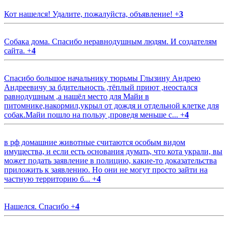
Кот нашелся! Удалите, пожалуйста, объявление!
+
3
Собака дома. Спасибо неравнодушным людям. И создателям
сайта.
+
4
Спасибо большое начальнику тюрьмы Глызину Андрею
Андреевичу за бдительность ,тёплый приют ,неостался
равнодушным ,а нашёл место для Майи в
питомнике,накормил,укрыл от дождя и отдельной клетке для
собак.Майи пошло на пользу ,проведя меньше с...
+
4
в рф домашние животные считаются особым видом
имущества, и если есть основания думать, что кота украли, вы
может подать заявление в полицию, какие-то доказательства
приложить к заявлению. Но они не могут просто зайти на
частную территорию б...
+
4
Нашелся. Спасибо
+
4