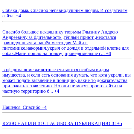
Собака дома. Спасибо неравнодушным людям. И создателям
сайта.
+
4
Спасибо большое начальнику тюрьмы Глызину Андрею
Андреевичу за бдительность ,тёплый приют ,неостался
равнодушным ,а нашёл место для Майи в
питомнике,накормил,укрыл от дождя и отдельной клетке для
собак.Майи пошло на пользу ,проведя меньше с...
+
4
в рф домашние животные считаются особым видом
имущества, и если есть основания думать, что кота украли, вы
может подать заявление в полицию, какие-то доказательства
приложить к заявлению. Но они не могут просто зайти на
частную территорию б...
+
4
Нашелся. Спасибо
+
4
КУЗЮ НАШЛИ !!! СПАСИБО ЗА ПУБЛИКАЦИЮ !!!
+
5