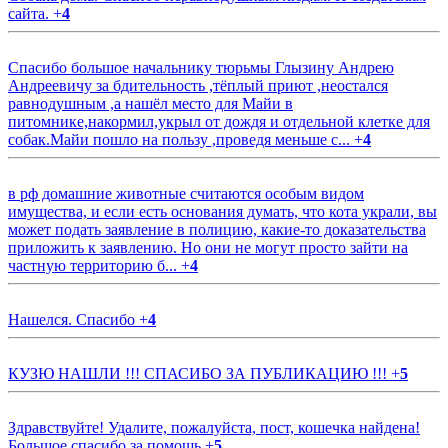
сайта.
+
4
Спасибо большое начальнику тюрьмы Глызину Андрею
Андреевичу за бдительность ,тёплый приют ,неостался
равнодушным ,а нашёл место для Майи в
питомнике,накормил,укрыл от дождя и отдельной клетке для
собак.Майи пошло на пользу ,проведя меньше с...
+
4
в рф домашние животные считаются особым видом
имущества, и если есть основания думать, что кота украли, вы
может подать заявление в полицию, какие-то доказательства
приложить к заявлению. Но они не могут просто зайти на
частную территорию б...
+
4
Нашелся. Спасибо
+
4
КУЗЮ НАШЛИ !!! СПАСИБО ЗА ПУБЛИКАЦИЮ !!!
+
5
Здравствуйте! Удалите, пожалуйста, пост, кошечка найдена!
Большое спасибо за помощь
+
5