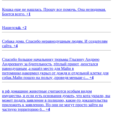
Кошка еще не нашлась. Прошу все помочь. Она нелюдимая.
Боится всего.
+
1
Нашелся🙏
+
2
Собака дома. Спасибо неравнодушным людям. И создателям
сайта.
+
4
Спасибо большое начальнику тюрьмы Глызину Андрею
Андреевичу за бдительность ,тёплый приют ,неостался
равнодушным ,а нашёл место для Майи в
питомнике,накормил,укрыл от дождя и отдельной клетке для
собак.Майи пошло на пользу ,проведя меньше с...
+
4
в рф домашние животные считаются особым видом
имущества, и если есть основания думать, что кота украли, вы
может подать заявление в полицию, какие-то доказательства
приложить к заявлению. Но они не могут просто зайти на
частную территорию б...
+
4