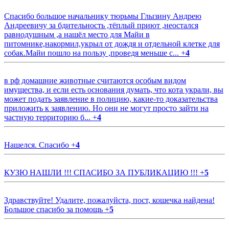
Спасибо большое начальнику тюрьмы Глызину Андрею
Андреевичу за бдительность ,тёплый приют ,неостался
равнодушным ,а нашёл место для Майи в
питомнике,накормил,укрыл от дождя и отдельной клетке для
собак.Майи пошло на пользу ,проведя меньше с...
+
4
в рф домашние животные считаются особым видом
имущества, и если есть основания думать, что кота украли, вы
может подать заявление в полицию, какие-то доказательства
приложить к заявлению. Но они не могут просто зайти на
частную территорию б...
+
4
Нашелся. Спасибо
+
4
КУЗЮ НАШЛИ !!! СПАСИБО ЗА ПУБЛИКАЦИЮ !!!
+
5
Здравствуйте! Удалите, пожалуйста, пост, кошечка найдена!
Большое спасибо за помощь
+
5