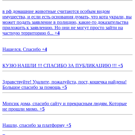
в рф домашние животные считаются особым видом
имущества, и если есть основания думать, что кота украли, вы
может подать заявление в полицию, какие-то доказательства
приложить к заявлению. Но они не могут просто зайти на
частную территорию б...
+
4
Нашелся. Спасибо
+
4
КУЗЮ НАШЛИ !!! СПАСИБО ЗА ПУБЛИКАЦИЮ !!!
+
5
Здравствуйте! Удалите, пожалуйста, пост, кошечка найдена!
Большое спасибо за помощь
+
5
Мопсик дома, спасибо сайту и прекрасным людям. Которые
не прошли мимо.
+
5
Нашли, спасибо за платформу
+
5