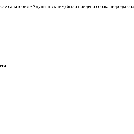
санатория «Алуштинский») была найдена собака породы спание
шта