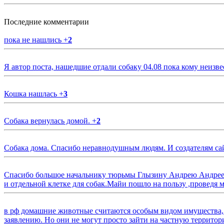
Последние комментарии
пока не нашлись
+
2
Я автор поста, нашедшие отдали собаку 04.08 пока кому неизве
Кошка нашлась
+
3
Собака вернулась домой.
+
2
Собака дома. Спасибо неравнодушным людям. И создателям са
Спасибо большое начальнику тюрьмы Глызину Андрею Андрееви
и отдельной клетке для собак.Майи пошло на пользу ,проведя м
в рф домашние животные считаются особым видом имущества, и 
заявлению. Но они не могут просто зайти на частную территор