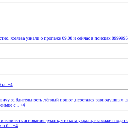
стно, хозяева узнали о пропаже 09.08 и сейчас в поисках 899999
йта.
+
4
чу за бдительность ,тёплый приют ,неостался равнодушным ,а
еньше с...
+
4
если есть основания думать, что кота украли, вы может подать
ию б...
+
4