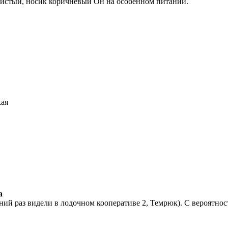
истый, носик коричневый Он на особенном питании.
кая
а
й раз видели в лодочном кооперативе 2, Темрюк). С вероятность