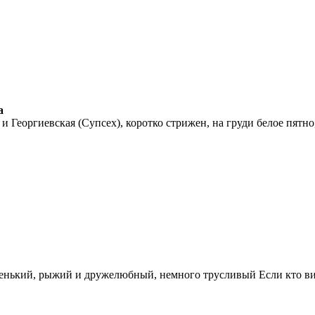
а
 и Георгиевская (Супсех), коротко стрижен, на груди белое пят
енький, рыжий и дружелюбный, немного трусливый Если кто вид