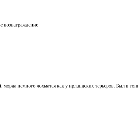
ое вознаграждение
й, морда немного лохматая как у ирландских терьеров. Был в то