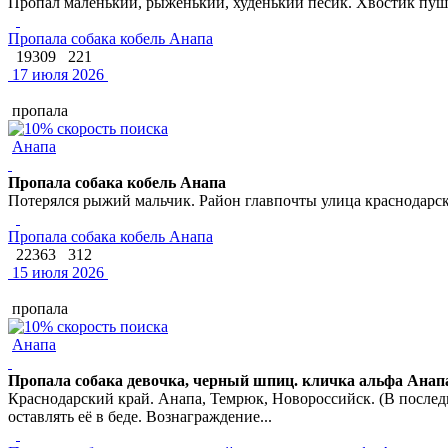
Пропал маленький, рыженький, худенький песик. Хвостик пуш
Пропала собака кобель Анапа
19309
221
17 июля 2026
пропала
Анапа
Пропала собака кобель Анапа
Потерялся рыжий мальчик. Район главпочты улица краснодарс
Пропала собака кобель Анапа
22363
312
15 июля 2026
пропала
Анапа
Пропала собака девочка, черный шпиц. кличка альфа Анап
Краснодарский край. Анапа, Темрюк, Новороссийск. (В последни
оставлять её в беде. Вознаграждение...