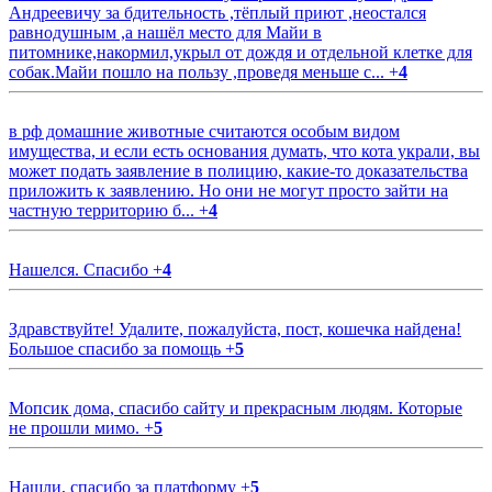
Андреевичу за бдительность ,тёплый приют ,неостался
равнодушным ,а нашёл место для Майи в
питомнике,накормил,укрыл от дождя и отдельной клетке для
собак.Майи пошло на пользу ,проведя меньше с...
+
4
в рф домашние животные считаются особым видом
имущества, и если есть основания думать, что кота украли, вы
может подать заявление в полицию, какие-то доказательства
приложить к заявлению. Но они не могут просто зайти на
частную территорию б...
+
4
Нашелся. Спасибо
+
4
Здравствуйте! Удалите, пожалуйста, пост, кошечка найдена!
Большое спасибо за помощь
+
5
Мопсик дома, спасибо сайту и прекрасным людям. Которые
не прошли мимо.
+
5
Нашли, спасибо за платформу
+
5