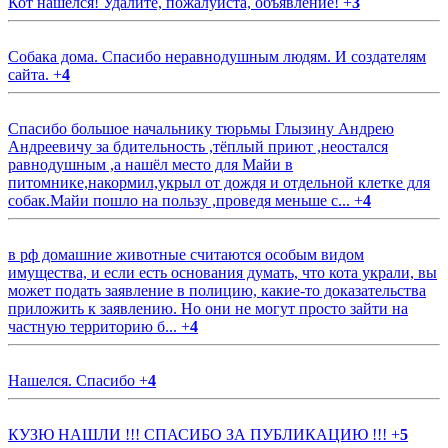
Кот нашелся! Удалите, пожалуйста, объявление!
+
3
Собака дома. Спасибо неравнодушным людям. И создателям
сайта.
+
4
Спасибо большое начальнику тюрьмы Глызину Андрею
Андреевичу за бдительность ,тёплый приют ,неостался
равнодушным ,а нашёл место для Майи в
питомнике,накормил,укрыл от дождя и отдельной клетке для
собак.Майи пошло на пользу ,проведя меньше с...
+
4
в рф домашние животные считаются особым видом
имущества, и если есть основания думать, что кота украли, вы
может подать заявление в полицию, какие-то доказательства
приложить к заявлению. Но они не могут просто зайти на
частную территорию б...
+
4
Нашелся. Спасибо
+
4
КУЗЮ НАШЛИ !!! СПАСИБО ЗА ПУБЛИКАЦИЮ !!!
+
5