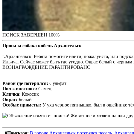
ПОИСК ЗАВЕРШЕН 100%
Пропала собака кобель Архангельск
г.Архангельск. Ребята помогите найти, пожалуйста, или подска
Ильича. Сейчас может быть где угодно. Окрас белый с черным 
ВОЗНАГРАЖДЕНИЕ ГАРАНТИРОВАНО
Район где потерялся:
Сульфат
Пол животного:
Самец
Кличка:
Кокосик
Окрас:
Белый
Особые приметы:
У уха черное пятнышко, был в ошейнике тё
#Поискзоо:
В городе Архангельск потерялся песель. Архангел