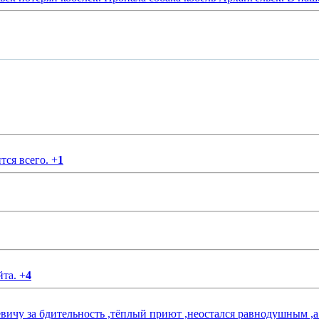
тся всего.
+
1
йта.
+
4
чу за бдительность ,тёплый приют ,неостался равнодушным ,а