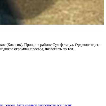
окос (Кокосик). Пропал в районе Сульфата, ул. Орджоникидзе-
едшего огромная просьба, позвонить по тел..
ем городе Архангельск запропастился пёсик.