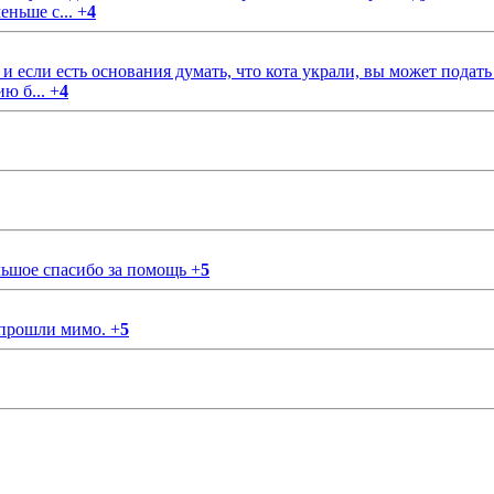
еньше с...
+
4
если есть основания думать, что кота украли, вы может подать
ию б...
+
4
ольшое спасибо за помощь
+
5
 прошли мимо.
+
5