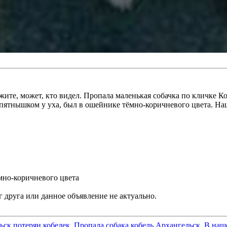
жите, может, кто видел. Пропала маленькая собачка по кличке К
пятнышком у уха, был в ошейнике тёмно-коричневого цвета. Наш
мно-коричневого цвета
ьск потерян кобелек. Пропала собака кобель Архангельск. В наш