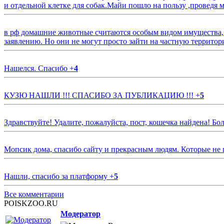
и отдельной клетке для собак.Майи пошло на пользу ,проведя м
в рф домашние животные считаются особым видом имущества, и 
заявлению. Но они не могут просто зайти на частную территор
Нашелся. Спасибо
+
4
КУЗЮ НАШЛИ !!! СПАСИБО ЗА ПУБЛИКАЦИЮ !!!
+
5
Здравствуйте! Удалите, пожалуйста, пост, кошечка найдена! Б
Мопсик дома, спасибо сайту и прекрасным людям. Которые не
Нашли, спасибо за платформу
+
5
Все комментарии
POISKZOO.RU
Модератор