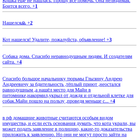
Кошка еще не нашлась. Прошу все помочь. Она нелюдимая.
Боится всего.
+
1
Нашелся🙏
+
2
Кот нашелся! Удалите, пожалуйста, объявление!
+
3
Собака дома. Спасибо неравнодушным людям. И создателям
сайта.
+
4
Спасибо большое начальнику тюрьмы Глызину Андрею
Андреевичу за бдительность ,тёплый приют ,неостался
равнодушным ,а нашёл место для Майи в
питомнике,накормил,укрыл от дождя и отдельной клетке для
собак.Майи пошло на пользу ,проведя меньше с...
+
4
в рф домашние животные считаются особым видом
имущества, и если есть основания думать, что кота украли, вы
может подать заявление в полицию, какие-то доказательства
приложить к заявлению. Но они не могут просто зайти на