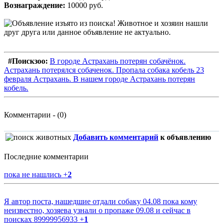
Вознаграждение:
10000 руб.
#Поискзоо:
В городе Астрахань потерян собачёнок.
Астрахань потерялся собаченок. Пропала собака кобель 23
февраля Астрахань. В нашем городе Астрахань потерян
кобель.
Комментарии - (0)
Добавить комментарий
к объявлению
Последние комментарии
пока не нашлись
+
2
Я автор поста, нашедшие отдали собаку 04.08 пока кому
неизвестно, хозяева узнали о пропаже 09.08 и сейчас в
поисках 89999956933
+
1