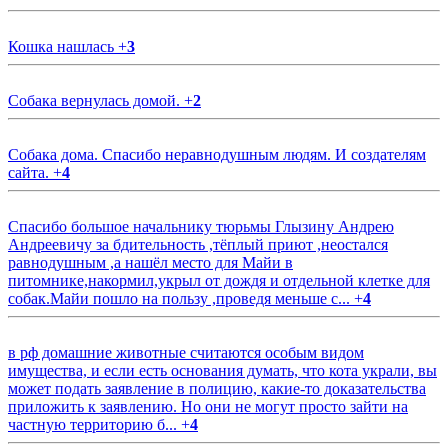
Кошка нашлась
+
3
Собака вернулась домой.
+
2
Собака дома. Спасибо неравнодушным людям. И создателям
сайта.
+
4
Спасибо большое начальнику тюрьмы Глызину Андрею
Андреевичу за бдительность ,тёплый приют ,неостался
равнодушным ,а нашёл место для Майи в
питомнике,накормил,укрыл от дождя и отдельной клетке для
собак.Майи пошло на пользу ,проведя меньше с...
+
4
в рф домашние животные считаются особым видом
имущества, и если есть основания думать, что кота украли, вы
может подать заявление в полицию, какие-то доказательства
приложить к заявлению. Но они не могут просто зайти на
частную территорию б...
+
4