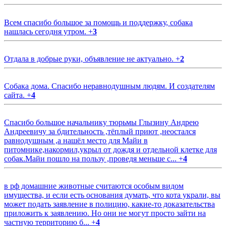
Всем спасибо большое за помощь и поддержку, собака
нашлась сегодня утром.
+
3
Отдала в добрые руки, объявление не актуально.
+
2
Собака дома. Спасибо неравнодушным людям. И создателям
сайта.
+
4
Спасибо большое начальнику тюрьмы Глызину Андрею
Андреевичу за бдительность ,тёплый приют ,неостался
равнодушным ,а нашёл место для Майи в
питомнике,накормил,укрыл от дождя и отдельной клетке для
собак.Майи пошло на пользу ,проведя меньше с...
+
4
в рф домашние животные считаются особым видом
имущества, и если есть основания думать, что кота украли, вы
может подать заявление в полицию, какие-то доказательства
приложить к заявлению. Но они не могут просто зайти на
частную территорию б...
+
4