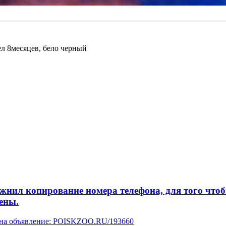
ел 8месяцев, бело черный
л копирование номера телефона, для того чтобы 
ены.
у на объявление: POISKZOO.RU/193660