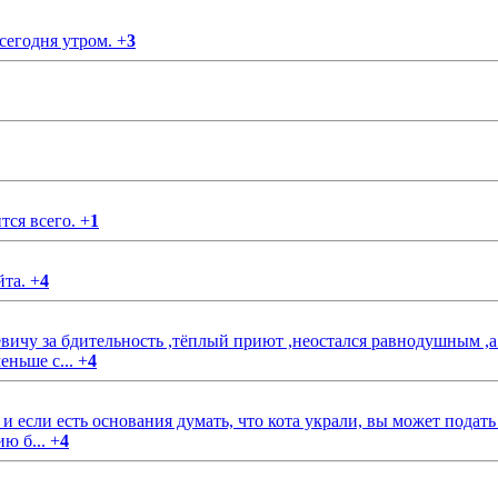
 сегодня утром.
+
3
тся всего.
+
1
йта.
+
4
чу за бдительность ,тёплый приют ,неостался равнодушным ,а
еньше с...
+
4
если есть основания думать, что кота украли, вы может подать
ию б...
+
4