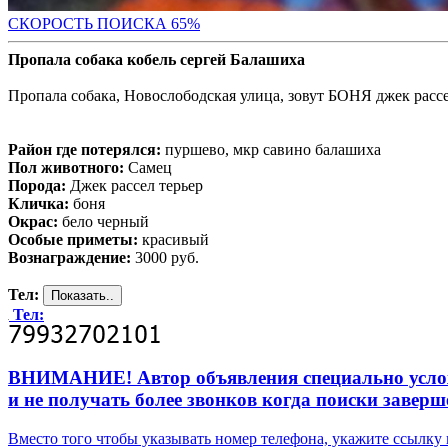
СКОРОСТЬ ПОИС
КА 65%
Пропала собака кобель сергей Балашиха
Пропала собака, Новослободская улица, зовут БОНЯ джек расс
Район где потерялся:
пуршево, мкр савино балашиха
Пол животного:
Самец
Порода:
Джек рассел терьер
Кличка:
боня
Окрас:
бело черный
Особые приметы:
красивый
Вознаграждение:
3000 руб.
Тел:
Тел:
ВНИМАНИЕ! Автор объявления специально усложни
и не получать более звонков когда поиски заверш
Вместо того чтобы указывать номер телефона, укажите ссылк