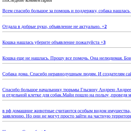
Последние комментарии
Всем спасибо большое за помощь и поддержку, собака нашлась
Отдала в добрые руки, объявление не актуально.
+
2
Кошка нашлась уберите объявление пожалуйста
+
3
Кошка еще не нашлась. Прошу все помочь. Она нелюдимая. Бои
Собака дома. Спасибо неравнодушным людям. И создателям са
Спасибо большое начальнику тюрьмы Глызину Андрею Андрееви
и отдельной клетке для собак.Майи пошло на пользу ,проведя м
в рф домашние животные считаются особым видом имущества, и 
заявлению. Но они не могут просто зайти на частную территор