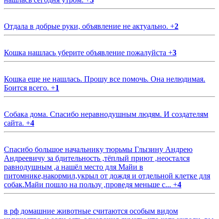
Отдала в добрые руки, объявление не актуально.
+
2
Кошка нашлась уберите объявление пожалуйста
+
3
Кошка еще не нашлась. Прошу все помочь. Она нелюдимая.
Боится всего.
+
1
Собака дома. Спасибо неравнодушным людям. И создателям
сайта.
+
4
Спасибо большое начальнику тюрьмы Глызину Андрею
Андреевичу за бдительность ,тёплый приют ,неостался
равнодушным ,а нашёл место для Майи в
питомнике,накормил,укрыл от дождя и отдельной клетке для
собак.Майи пошло на пользу ,проведя меньше с...
+
4
в рф домашние животные считаются особым видом