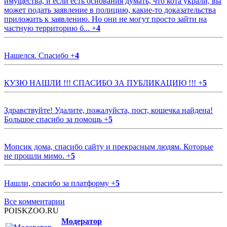
имущества, и если есть основания думать, что кота украли, вы
может подать заявление в полицию, какие-то доказательства
приложить к заявлению. Но они не могут просто зайти на
частную территорию б...
+
4
Нашелся. Спасибо
+
4
КУЗЮ НАШЛИ !!! СПАСИБО ЗА ПУБЛИКАЦИЮ !!!
+
5
Здравствуйте! Удалите, пожалуйста, пост, кошечка найдена!
Большое спасибо за помощь
+
5
Мопсик дома, спасибо сайту и прекрасным людям. Которые
не прошли мимо.
+
5
Нашли, спасибо за платформу
+
5
Все комментарии
POISKZOO.RU
Модератор