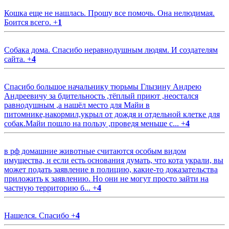
Кошка еще не нашлась. Прошу все помочь. Она нелюдимая.
Боится всего.
+
1
Собака дома. Спасибо неравнодушным людям. И создателям
сайта.
+
4
Спасибо большое начальнику тюрьмы Глызину Андрею
Андреевичу за бдительность ,тёплый приют ,неостался
равнодушным ,а нашёл место для Майи в
питомнике,накормил,укрыл от дождя и отдельной клетке для
собак.Майи пошло на пользу ,проведя меньше с...
+
4
в рф домашние животные считаются особым видом
имущества, и если есть основания думать, что кота украли, вы
может подать заявление в полицию, какие-то доказательства
приложить к заявлению. Но они не могут просто зайти на
частную территорию б...
+
4
Нашелся. Спасибо
+
4