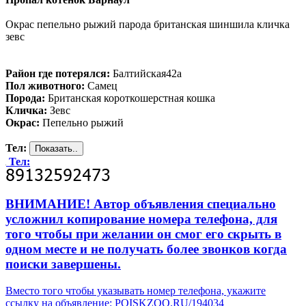
Окрас пепельно рыжий парода британская шиншила кличка
зевс
Район где потерялся:
Балтийская42а
Пол животного:
Самец
Порода:
Британская короткошерстная кошка
Кличка:
Зевс
Окрас:
Пепельно рыжий
Тел:
Тел:
ВНИМАНИЕ! Автор объявления специально
усложнил копирование номера телефона, для
того чтобы при желании он смог его скрыть в
одном месте и не получать более звонков когда
поиски завершены.
Вместо того чтобы указывать номер телефона, укажите
ссылку на объявление: POISKZOO.RU/194034