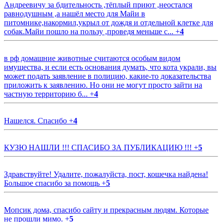
Андреевичу за бдительность ,тёплый приют ,неостался
равнодушным ,а нашёл место для Майи в
питомнике,накормил,укрыл от дождя и отдельной клетке для
собак.Майи пошло на пользу ,проведя меньше с...
+
4
в рф домашние животные считаются особым видом
имущества, и если есть основания думать, что кота украли, вы
может подать заявление в полицию, какие-то доказательства
приложить к заявлению. Но они не могут просто зайти на
частную территорию б...
+
4
Нашелся. Спасибо
+
4
КУЗЮ НАШЛИ !!! СПАСИБО ЗА ПУБЛИКАЦИЮ !!!
+
5
Здравствуйте! Удалите, пожалуйста, пост, кошечка найдена!
Большое спасибо за помощь
+
5
Мопсик дома, спасибо сайту и прекрасным людям. Которые
не прошли мимо.
+
5