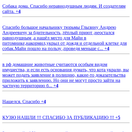
Собака дома. Спасибо неравнодушным людям. И создателям
сайта.
+
4
Спасибо большое начальнику тюрьмы Глызину Андрею
Андреевичу за бдительность ,тёплый приют ,неостался
равнодушным ,а нашёл место для Майи в
питомнике,накормил,укрыл от дождя и отдельной клетке для
собак.Майи пошло на пользу ,проведя меньше с...
+
4
в рф домашние животные считаются особым видом
имущества, и если есть основания думать, что кота украли, вы
может подать заявление в полицию, какие-то доказательства
приложить к заявлению. Но они не могут просто зайти на
частную территорию б...
+
4
Нашелся. Спасибо
+
4
КУЗЮ НАШЛИ !!! СПАСИБО ЗА ПУБЛИКАЦИЮ !!!
+
5