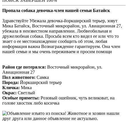
ПОИСК ЗАВЕРШЕН 100%
Пропала собака девочка-член нашей семьи Батайск
Здравствуйте Убежала девочка-йоркширский терьер, зовут
Мика Батайск, Восточный микрорайон, ул. Авиационная 27,
убежала в неизвестном направлении. Любвеобильная и
дружелюбная собака. Просьба всем кто видел ее или что то
знает о ее местонахождение сообщить об этом, любая
информация важна Вознаграждение гарантируем. Она член
нашей семьи и мы очень переживаем и просим помощи
Район где потерялся:
Восточный микрорайон, ул.
Авиационная 27
Пол животного:
Самка
Порода:
Йоркширский терьер
Кличка:
Мика
Окрас:
Светлый
Особые приметы:
Розовый ошейник, чуть великоват, на
голове хвостик либо косичка