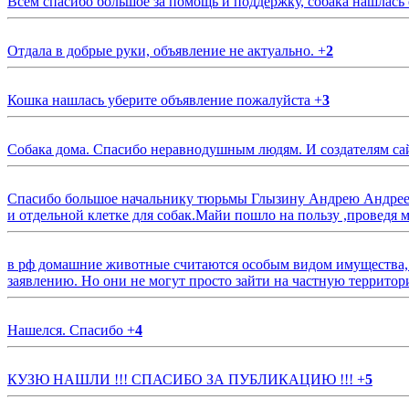
Всем спасибо большое за помощь и поддержку, собака нашлась
Отдала в добрые руки, объявление не актуально.
+
2
Кошка нашлась уберите объявление пожалуйста
+
3
Собака дома. Спасибо неравнодушным людям. И создателям са
Спасибо большое начальнику тюрьмы Глызину Андрею Андрееви
и отдельной клетке для собак.Майи пошло на пользу ,проведя м
в рф домашние животные считаются особым видом имущества, и 
заявлению. Но они не могут просто зайти на частную территор
Нашелся. Спасибо
+
4
КУЗЮ НАШЛИ !!! СПАСИБО ЗА ПУБЛИКАЦИЮ !!!
+
5