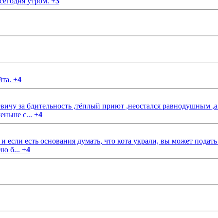
 сегодня утром.
+
3
йта.
+
4
чу за бдительность ,тёплый приют ,неостался равнодушным ,а
еньше с...
+
4
если есть основания думать, что кота украли, вы может подать
ию б...
+
4