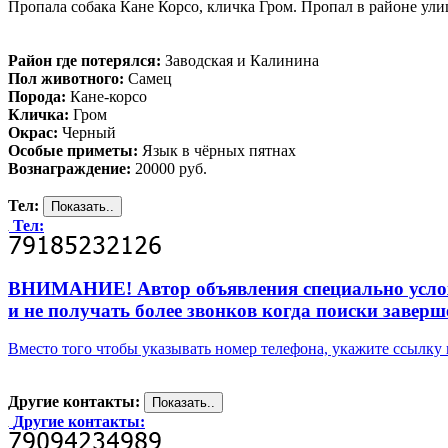
Пропала собака Кане Корсо, кличка Гром. Пропал в районе ул
Район где потерялся:
Заводская и Калинина
Пол животного:
Самец
Порода:
Кане-корсо
Кличка:
Гром
Окрас:
Черный
Особые приметы:
Язык в чёрных пятнах
Вознаграждение:
20000 руб.
Тел:
Тел:
ВНИМАНИЕ! Автор объявления специально усложни
и не получать более звонков когда поиски заверш
Вместо того чтобы указывать номер телефона, укажите ссылк
Другие контакты:
Другие контакты: