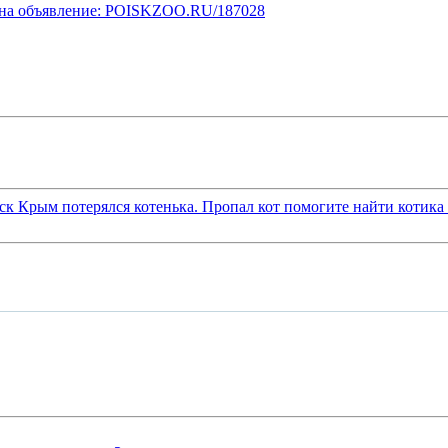
у на объявление: POISKZOO.RU/187028
рск Крым потерялся котенька. Пропал кот помогите найти котик