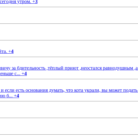
 сегодня утром.
+
3
йта.
+
4
чу за бдительность ,тёплый приют ,неостался равнодушным ,а
еньше с...
+
4
если есть основания думать, что кота украли, вы может подать
ию б...
+
4