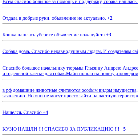
Всем спасибо большое за помощь и поддержку, собака нашлась
Отдала в добрые руки, объявление не актуально.
+
2
Кошка нашлась уберите объявление пожалуйста
+
3
Собака дома. Спасибо неравнодушным людям. И создателям са
Спасибо большое начальнику тюрьмы Глызину Андрею Андрееви
и отдельной клетке для собак.Майи пошло на пользу ,проведя м
в рф домашние животные считаются особым видом имущества, и 
заявлению. Но они не могут просто зайти на частную территор
Нашелся. Спасибо
+
4
КУЗЮ НАШЛИ !!! СПАСИБО ЗА ПУБЛИКАЦИЮ !!!
+
5