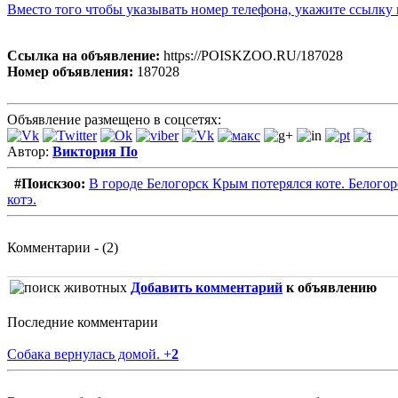
Вместо того чтобы указывать номер телефона, укажите ссылк
Ссылка на объявление:
https://POISKZOO.RU/187028
Номер объявления:
187028
Объявление размещено в соцсетях:
Автор:
Виктория По
#Поискзоо:
В городе Белогорск Крым потерялся коте. Белого
котэ.
Комментарии - (2)
Добавить комментарий
к объявлению
Последние комментарии
Собака вернулась домой.
+
2