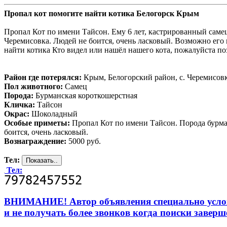
Пропал кот помогите найти котика Белогорск Крым
Пропал Кот по имени Тайсон. Ему 6 лет, кастрированный саме
Черемисовка. Людей не боится, очень ласковый. Возможно его
найти котика Кто видел или нашёл нашего кота, пожалуйста поз
Район где потерялся:
Крым, Белогорский район, с. Черемисов
Пол животного:
Самец
Порода:
Бурманская короткошерстная
Кличка:
Тайсон
Окрас:
Шоколадный
Особые приметы:
Пропал Кот по имени Тайсон. Порода бурма
боится, очень ласковый.
Вознаграждение:
5000 руб.
Тел:
Тел:
ВНИМАНИЕ! Автор объявления специально усложни
и не получать более звонков когда поиски заверш