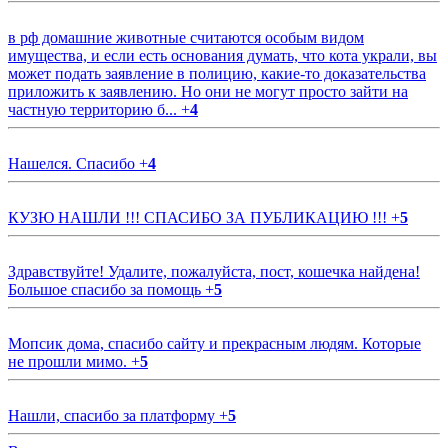
в рф домашние животные считаются особым видом
имущества, и если есть основания думать, что кота украли, вы
может подать заявление в полицию, какие-то доказательства
приложить к заявлению. Но они не могут просто зайти на
частную территорию б...
+
4
Нашелся. Спасибо
+
4
КУЗЮ НАШЛИ !!! СПАСИБО ЗА ПУБЛИКАЦИЮ !!!
+
5
Здравствуйте! Удалите, пожалуйста, пост, кошечка найдена!
Большое спасибо за помощь
+
5
Мопсик дома, спасибо сайту и прекрасным людям. Которые
не прошли мимо.
+
5
Нашли, спасибо за платформу
+
5