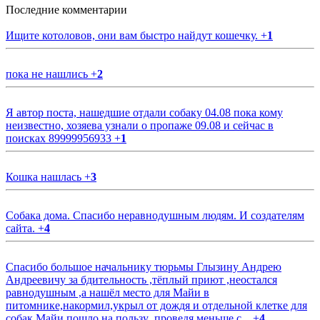
Последние комментарии
Ищите котоловов, они вам быстро найдут кошечку.
+
1
пока не нашлись
+
2
Я автор поста, нашедшие отдали собаку 04.08 пока кому
неизвестно, хозяева узнали о пропаже 09.08 и сейчас в
поисках 89999956933
+
1
Кошка нашлась
+
3
Собака дома. Спасибо неравнодушным людям. И создателям
сайта.
+
4
Спасибо большое начальнику тюрьмы Глызину Андрею
Андреевичу за бдительность ,тёплый приют ,неостался
равнодушным ,а нашёл место для Майи в
питомнике,накормил,укрыл от дождя и отдельной клетке для
собак.Майи пошло на пользу ,проведя меньше с...
+
4