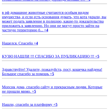
в рф домашние животные считаются особым видом
имущества, и если есть основания думать, что кота украли, вы
может подать заявление в полицию, какие-то доказательства
приложить к заявлению. Но они не могут просто зайти на
частную территорию б...
+
4
Нашелся. Спасибо
+
4
КУЗЮ НАШЛИ !!! СПАСИБО ЗА ПУБЛИКАЦИЮ !!!
+
5
Здравствуйте! Удалите, пожалуйста, пост, кошечка найдена!
Большое спасибо за помощь
+
5
Мопсик дома, спасибо сайту и прекрасным людям. Которые
не прошли мимо.
+
5
Нашли, спасибо за платформу
+
5