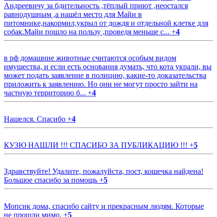
Андреевичу за бдительность ,тёплый приют ,неостался
равнодушным ,а нашёл место для Майи в
питомнике,накормил,укрыл от дождя и отдельной клетке для
собак.Майи пошло на пользу ,проведя меньше с...
+
4
в рф домашние животные считаются особым видом
имущества, и если есть основания думать, что кота украли, вы
может подать заявление в полицию, какие-то доказательства
приложить к заявлению. Но они не могут просто зайти на
частную территорию б...
+
4
Нашелся. Спасибо
+
4
КУЗЮ НАШЛИ !!! СПАСИБО ЗА ПУБЛИКАЦИЮ !!!
+
5
Здравствуйте! Удалите, пожалуйста, пост, кошечка найдена!
Большое спасибо за помощь
+
5
Мопсик дома, спасибо сайту и прекрасным людям. Которые
не прошли мимо.
+
5