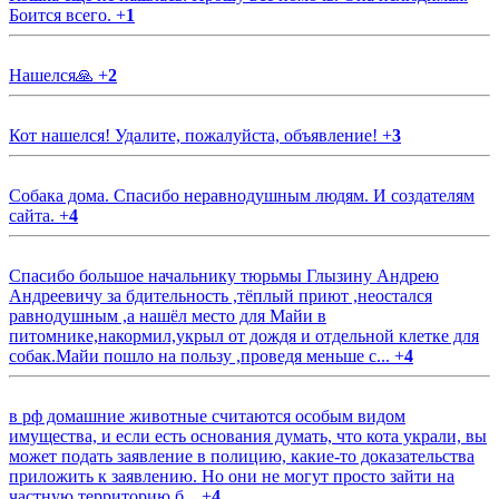
Боится всего.
+
1
Нашелся🙏
+
2
Кот нашелся! Удалите, пожалуйста, объявление!
+
3
Собака дома. Спасибо неравнодушным людям. И создателям
сайта.
+
4
Спасибо большое начальнику тюрьмы Глызину Андрею
Андреевичу за бдительность ,тёплый приют ,неостался
равнодушным ,а нашёл место для Майи в
питомнике,накормил,укрыл от дождя и отдельной клетке для
собак.Майи пошло на пользу ,проведя меньше с...
+
4
в рф домашние животные считаются особым видом
имущества, и если есть основания думать, что кота украли, вы
может подать заявление в полицию, какие-то доказательства
приложить к заявлению. Но они не могут просто зайти на
частную территорию б...
+
4