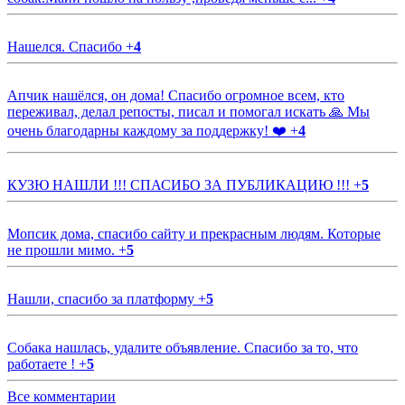
Нашелся. Спасибо
+
4
Апчик нашёлся, он дома! Спасибо огромное всем, кто
переживал, делал репосты, писал и помогал искать 🙏 Мы
очень благодарны каждому за поддержку! ❤️
+
4
КУЗЮ НАШЛИ !!! СПАСИБО ЗА ПУБЛИКАЦИЮ !!!
+
5
Мопсик дома, спасибо сайту и прекрасным людям. Которые
не прошли мимо.
+
5
Нашли, спасибо за платформу
+
5
Собака нашлась, удалите объявление. Спасибо за то, что
работаете !
+
5
Все комментарии