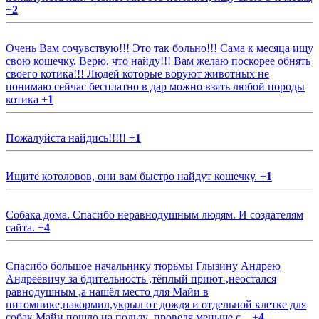
+
2
Очень Вам сочувствую!!! Это так больно!!! Сама к месяца ищу
свою кошечку. Верю, что найду!!! Вам желаю поскорее обнять
своего котика!!! Людей которые воруют животных не
понимаю сейчас бесплатно в дар можно взять любой породы
котика
+
1
Пожалуйста найдись!!!!!
+
1
Ищите котоловов, они вам быстро найдут кошечку.
+
1
Собака дома. Спасибо неравнодушным людям. И создателям
сайта.
+
4
Спасибо большое начальнику тюрьмы Глызину Андрею
Андреевичу за бдительность ,тёплый приют ,неостался
равнодушным ,а нашёл место для Майи в
питомнике,накормил,укрыл от дождя и отдельной клетке для
собак.Майи пошло на пользу ,проведя меньше с...
+
4