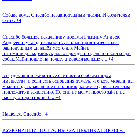
Собака дома. Спасибо неравнодушным людям. И создателям
сайта.
+
4
Спасибо большое начальнику тюрьмы Глызину Андрею
Андреевичу за бдительность ,тёплый приют ,неостался
равнодушным ,а нашёл место для Майи в
питомнике,накормил,укрыл от дождя и отдельной клетке для
собак.Майи пошло на пользу ,проведя меньше с...
+
4
в рф домашние животные считаются особым видом
имущества, и если есть основания думать, что кота украли, вы
может подать заявление в полицию, какие-то доказательства
приложить к заявлению. Но они не могут просто зайти на
частную территорию б...
+
4
Нашелся. Спасибо
+
4
КУЗЮ НАШЛИ !!! СПАСИБО ЗА ПУБЛИКАЦИЮ !!!
+
5